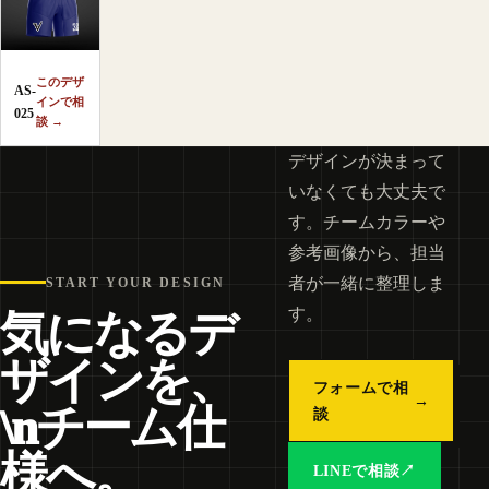
このデザ
AS-
インで相
025
談 →
デザインが決まって
いなくても大丈夫で
す。チームカラーや
参考画像から、担当
者が一緒に整理しま
START YOUR DESIGN
す。
気になるデ
ザインを、
フォームで相
→
\nチーム仕
談
様へ。
LINEで相談
↗