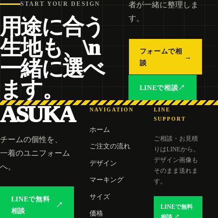
者が一緒に整理しま
START YOUR DESIGN
す。
用途に合う
生地も、\n
フォームで相
→
一緒に選べ
談
ます。
LINEで相談
↗
ASUKA
NAVIGATION
LINE
SUPPORT
ホーム
ご相談・お見積
チームの個性を、
ご注文の流れ
りはLINEから。
一着のユニフォーム
デザイン画像も
デザイン
へ。
そのまま送れま
マーキング
す。
サイズ
LINEで無料
↗
LINEで無料
相談
価格
相談 ↗