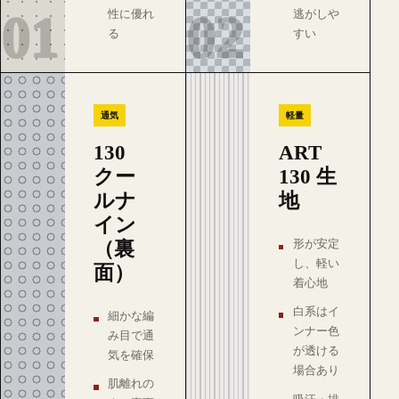
01
02
性に優れ
逃がしや
る
すい
通気
軽量
130
ART
クー
130 生
ルナ
地
イン
（裏
形が安定
し、軽い
面）
着心地
白系はイ
細かな編
ンナー色
み目で通
が透ける
気を確保
場合あり
肌離れの