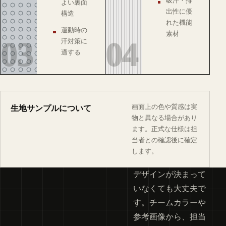
吸汗・排
よい裏面
出性に優
構造
れた機能
運動時の
素材
03
04
汗対策に
適する
画面上の色や質感は実
生地サンプルについて
物と異なる場合があり
ます。正式な仕様は担
当者との確認後に確定
します。
デザインが決まって
いなくても大丈夫で
す。チームカラーや
参考画像から、担当