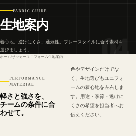
FABRIC GUIDE
生地案内
04
着心地、透けにくさ、通気性。プレースタイルに合う素材を
選びましょう。
ホーム
/
サッカーユニフォーム生地案内
色やデザインだけでな
く、生地選びもユニフォ
PERFORMANCE
MATERIAL
ームの着心地を左右しま
軽さと強さを、
す。用途・季節・透けに
チームの条件に合
くさの希望を担当者へお
わせて。
伝えください。