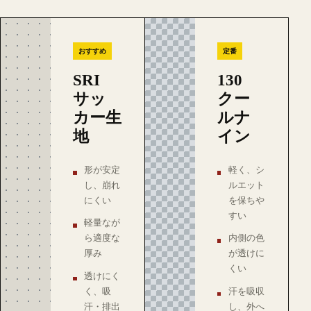
おすすめ
定番
SRI
130
サッ
クー
カー生
ルナ
地
イン
形が安定
軽く、シ
し、崩れ
ルエット
にくい
を保ちや
すい
軽量なが
ら適度な
内側の色
厚み
が透けに
くい
透けにく
く、吸
汗を吸収
汗・排出
し、外へ